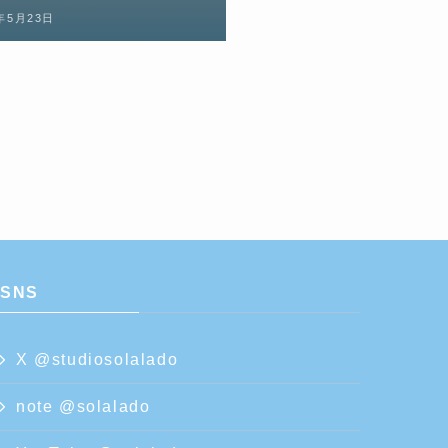
4年5月23日
SNS
X @studiosolalado
note @solalado