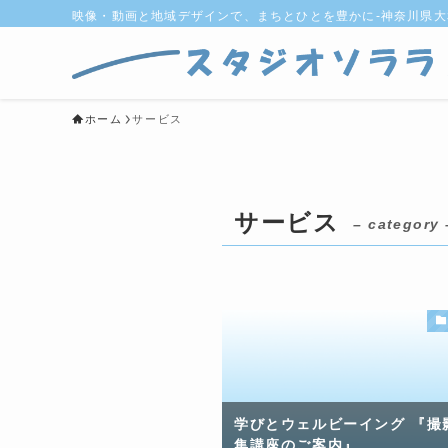
映像・動画と地域デザインで、まちとひとを豊かに-神奈川県
ホーム
サービス
サービス
– category 
学びとウェルビーイング 『撮
集講座のご案内』